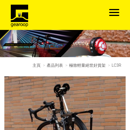
主頁
產品列表
極致輕量絕世好貨架
LC3R