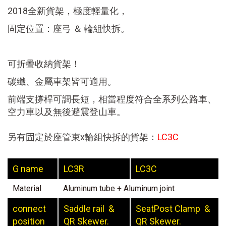
2018
全新貨架，
極度輕量化，
固定位置：座弓
＆
輪組快拆。
可折疊收納貨架！
碳纖、金屬車架皆可適用。
前端支撐桿可調長短，相當程度符合全系列公路車、
空力車以及無後避震登山車。
另有固定於座管束x輪組快拆的貨架：
LC3C
G name
LC3R
LC3C
Material
Aluminum tube + Aluminum joint
connect
Saddle rail &
SeatPost Clamp &
position
QR Skewer.
QR Skewer.