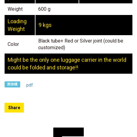
Weight
600 g
Loading
9 kgs
Weight
Black tube+ Red or Silver joint (could be
Color
customized)
Might be the only one luggage carrier in the world
could be folded and storage!!
附加檔
.pdf
Share