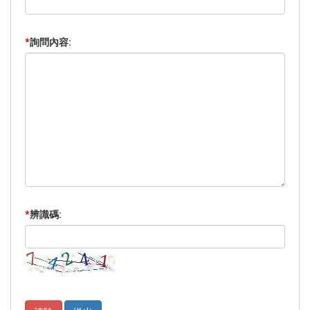
*
詢問內容:
*
辨識碼: